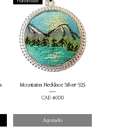
Handmade
Vista rápida
s
Mountains Necklace. Silver 925
Precio
CAD 40,00
Agotado