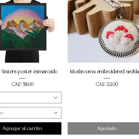
Vista rápida
Vista rápida
 Sisters poster enmarcado
Mushrooms embroidered neckla
Precio
Precio
CAD 38,00
CAD 22,00
workshops de bord
ño
Agregar al carrito
Agotado