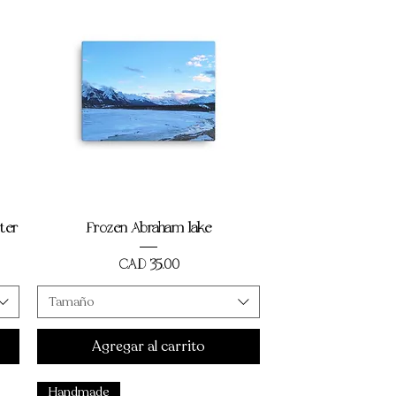
Vista rápida
ter
Frozen Abraham lake
Precio
CAD 35,00
Tamaño
Agregar al carrito
Handmade