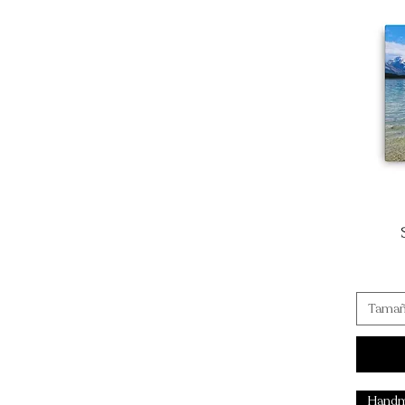
Tama
Hand