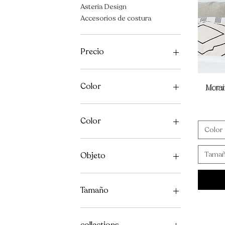
Asteria Design
Accesorios de costura
Precio
5 CAD
350 CAD
Color
Morai
Color
Color
Negro
Red Oak
Tama
Objeto
Bastidor
scissors
Tamaño
Tijeras
10×10
12×12
collections