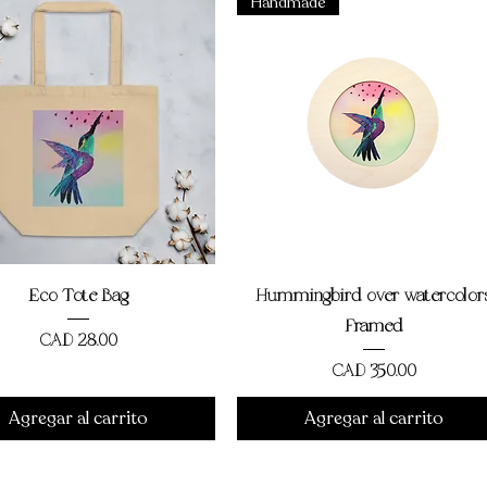
Handmade
Vista rápida
Vista rápida
Eco Tote Bag
Hummingbird over watercolor
Framed
Precio
CAD 28,00
Precio
CAD 350,00
Agregar al carrito
Agregar al carrito