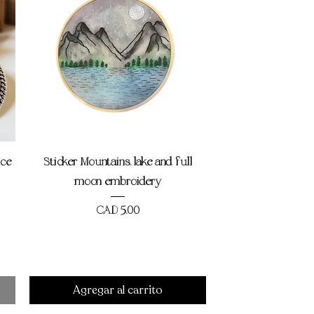
Vista rápida
ce
Sticker Mountains, lake and full
moon embroidery
Precio
CAD 5,00
ado
Agregar al carrito