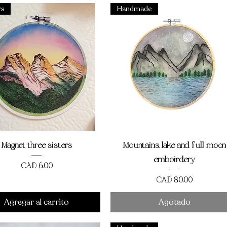
rs
Handmade
Vista rápida
Vista rápida
Magnet three sisters
Mountains, lake and full moon
emboirdery
Precio
CAD 6,00
Precio
CAD 80,00
Agregar al carrito
Agotado