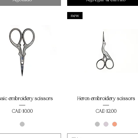
new
Vista rápida
Vista rápida
ssic embroidery scissors
Heron embroidery scissors
Precio
Precio
CAD 10,00
CAD 12,00