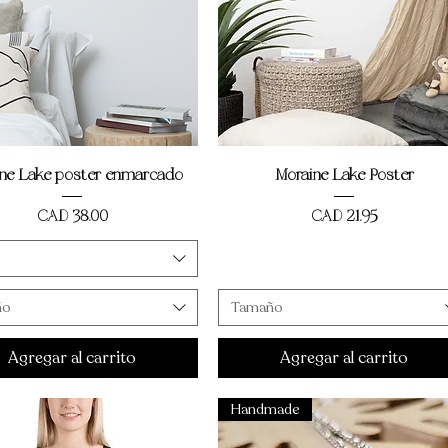
Vista rápida
Vista rápida
ne Lake poster enmarcado
Moraine Lake Poster
Precio
Precio
CAD 38,00
CAD 21,95
ño
Tamaño
Agregar al carrito
Agregar al carrito
Handmade