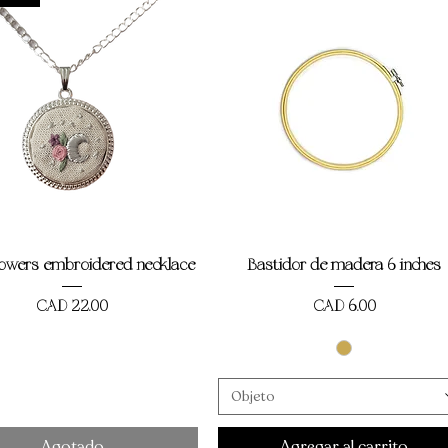
Vista rápida
Vista rápida
lowers embroidered necklace
Bastidor de madera 6 inches
Precio
Precio
CAD 22,00
CAD 6,00
Objeto
Agotado
Agregar al carrito